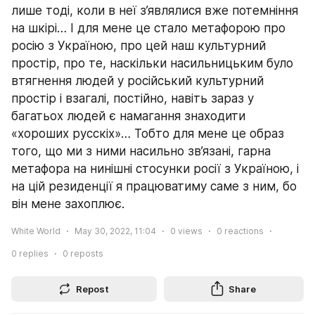
лише тоді, коли в неї з’являлися вже потемніння 
на шкірі… І для мене це стало метафорою про 
росію з Україною, про цей наш культурний 
простір, про те, наскільки насильницьким було 
втягнення людей у російський культурний 
простір і взагалі, постійно, навіть зараз у 
багатьох людей є намагання знаходити 
«хороших русскіх»… Тобто для мене це образ 
того, що ми з ними насильно зв’язані, гарна 
метафора на нинішні стосунки росії з Україною, і 
на цій резиденції я працюватиму саме з ним, бо 
він мене захоплює.
White World
May 30, 2022, 11:04
0
views
0
reactions
0
replies
0
reposts
Repost
Share