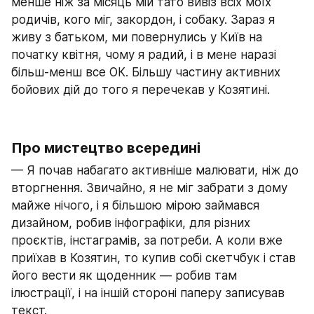
менше ніж за місяць мій тато вивіз всіх моїх 
родичів, кого міг, закордон, і собаку. Зараз я 
живу з батьком, ми повернулись у Київ на 
початку квітня, чому я радий, і в мене наразі 
більш-менш все ОК. Більшу частину активних 
бойових дій до того я перечекав у Козятині.
Про мистецтво всередині
— Я почав набагато активніше малювати, ніж до 
вторгнення. Звичайно, я не міг забрати з дому 
майже нічого, і я більшою мірою займався 
дизайном, робив інфографіки, для різних 
проєктів, інстаграмів, за потреби. А коли вже 
приїхав в Козятин, то купив собі скетчбук і став 
його вести як щоденник — робив там 
ілюстрації, і на іншій стороні паперу записував 
текст.