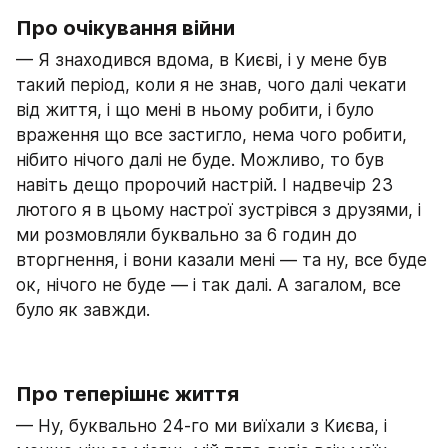
Про очікування війни
— Я знаходився вдома, в Києві, і у мене був 
такий період, коли я не знав, чого далі чекати 
від життя, і що мені в ньому робити, і було 
враження що все застигло, нема чого робити, 
нібито нічого далі не буде. Можливо, то був 
навіть дещо пророчий настрій. І надвечір 23 
лютого я в цьому настрої зустрівся з друзями, і 
ми розмовляли буквально за 6 годин до 
вторгнення, і вони казали мені — та ну, все буде 
ок, нічого не буде — і так далі. А загалом, все 
було як завжди.
Про теперішнє життя
— Ну, буквально 24-го ми виїхали з Києва, і 