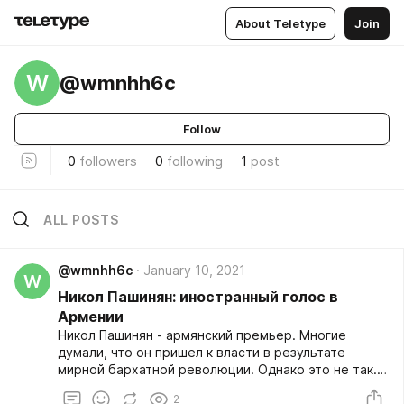
About Teletype
Join
W
@wmnhh6c
Follow
0
followers
0
following
1
post
ALL POSTS
@wmnhh6c
January 10, 2021
W
Никол Пашинян: иностранный голос в
Армении
Никол Пашинян - армянский премьер. Многие
думали, что он пришел к власти в результате
мирной бархатной революции. Однако это не так.
Революция была спланирована заранее
2
предыдущими властями Армении, чтобы,