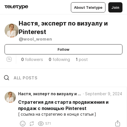
About Teletype
Join
Настя, эксперт по визуалу и
Pinterest
@wool_women
Follow
0
followers
0
following
1
post
ALL POSTS
Настя, эксперт по визуалу и Pinterest
September 9, 2024
Стратегия для старта продвижения и
продаж с помощью Pinterest
[ ссылка на стратегию в конце статьи ]
571