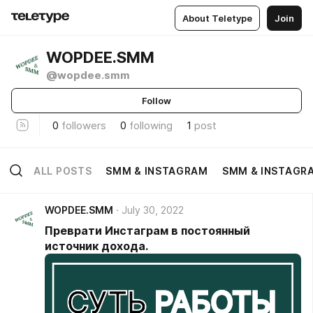
About Teletype
Join
WOPDEE.SMM
@wopdee.smm
Follow
0
followers
0
following
1
post
ALL POSTS
SMM & INSTAGRAM
SMM & INSTAGR
WOPDEE.SMM
July 30, 2022
Преврати Инстаграм в постоянный
источник дохода.