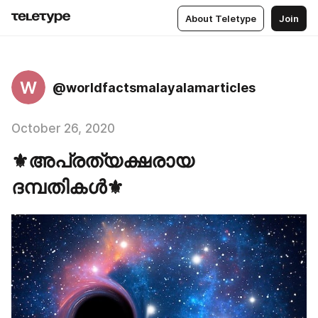
About Teletype
Join
W
@worldfactsmalayalamarticles
October 26, 2020
⚜️അപ്രത്യക്ഷരായ
ദമ്പതികൾ⚜️