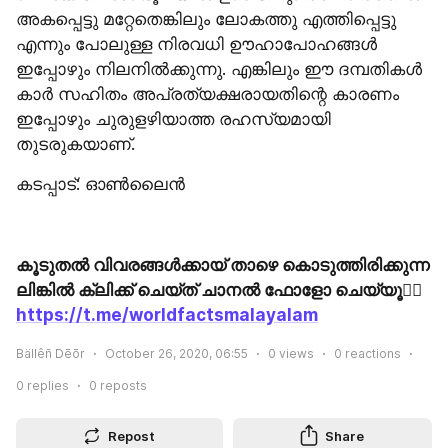
അകപ്പെട്ടു മറ്റേതെങ്കിലും ലോകത്തു എത്തിപ്പെട്ടു 
എന്നും പോലുള്ള നിരവധി ഊഹാപോഹങ്ങൾ 
ഇപ്പോഴും നിലനിൽക്കുന്നു. എങ്കിലും ഈ ദമ്പതികൾ 
കാർ സഹിതം അപ്രത്യക്ഷരായതിന്റെ കാരണം 
ഇപ്പോഴും ചുരുളഴിയാത്ത രഹസ്യമായി 
തുടരുകയാണ്.
കടപ്പാട്: ഓൺലൈൻ
കൂടുതൽ വിവരങ്ങൾക്കായ് താഴെ കൊടുത്തിരിക്കുന്ന 
ലിങ്കിൽ ക്ലിക്ക് ചെയ്ത് ചാനൽ ഫോളോ ചെയ്യൂ👇🏻
https://t.me/worldfactsmalayalam
Bällêñ Dēōr
October 26, 2020, 06:55
0
views
0
reactions
0
replies
0
reposts
Repost
Share