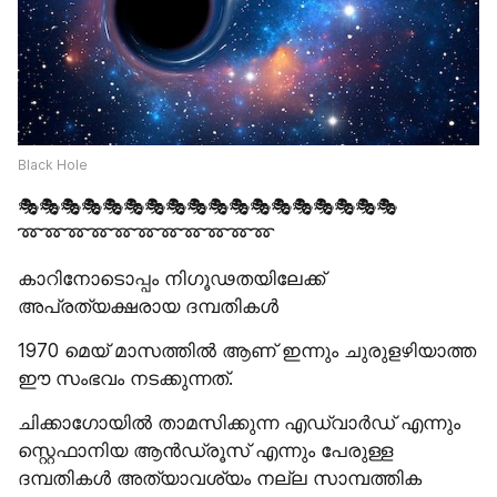
Black Hole
🎭🎭🎭🎭🎭🎭🎭🎭🎭🎭🎭🎭🎭🎭🎭🎭🎭🎭
➿➿➿➿➿➿➿➿➿➿➿
കാറിനോടൊപ്പം നിഗൂഢതയിലേക്ക് 
അപ്രത്യക്ഷരായ ദമ്പതികൾ
1970 മെയ് മാസത്തിൽ ആണ് ഇന്നും ചുരുളഴിയാത്ത 
ഈ സംഭവം നടക്കുന്നത്. 
ചിക്കാഗോയിൽ താമസിക്കുന്ന എഡ്വാർഡ് എന്നും 
സ്റ്റെഫാനിയ ആൻഡ്രൂസ് എന്നും പേരുള്ള 
ദമ്പതികൾ അത്യാവശ്യം നല്ല സാമ്പത്തിക 