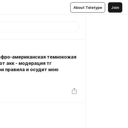
About Teletype
Join
афро-американская темнокожая
от акк - модерация тг
и правила и осудит мою