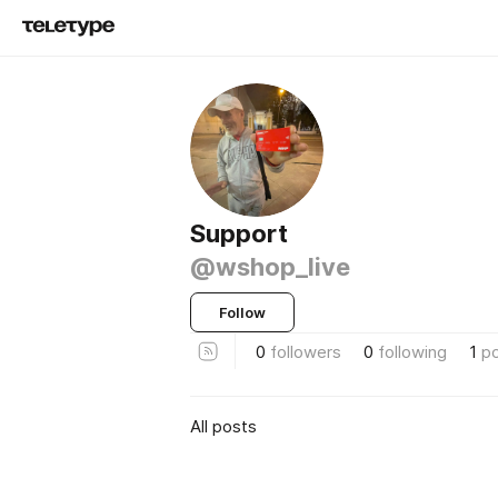
Support
@wshop_live
Follow
0
followers
0
following
1
p
All posts