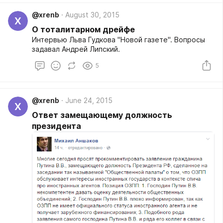
дублируются с другими науками, у политологии нет
@xrenb
August 30, 2015
научной методологии, а учебная литература
X
основана только на западных источниках, не
О тоталитарном дрейфе
содержит национального научного наследия и не
Интервью Льва Гудкова "Новой газете". Вопросы
освещает &laquo;[] модель&raquo; развития"
задавал Андрей Липский.
http://www.asiaterra.info/news/v-uzbekistane-
politologiya-ob-yavlena-lzhenaukoj-ee-
5
prepodavanie-v-vuzakh-otmenyaetsya
@xrenb
June 24, 2015
X
Ответ замещающему должность
президента