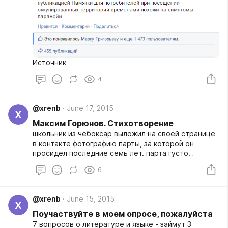
Источник
4
@xrenb
June 17, 2015
X
Максим Горюнов. Стихотворение
школьник из чебоксар выложил на своей странице
в контакте фотографию парты, за которой он
просидел последние семь лет. парта густо
изрисована пятью видами свастики, анти-
6
кавказскими и анти-семитскими лозунгами,
пентаграммами, строчками из творчества
коррозии металла, коловрата, кровостока, пургена;
@xrenb
June 15, 2015
на четырёх углах перочинным ножом вырезаны
X
воровские звёзды, верхнюю сторону украшает
Поучаствуйте в моем опросе, пожалуйста
фраза - не верь, не бойся, не проси. чуть ниже
7 вопросов о литературе и языке - займут 3