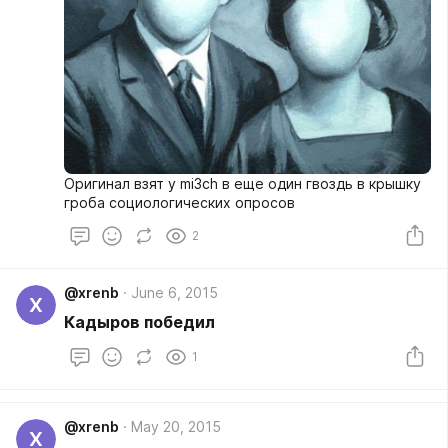
Оригинал взят у mi3ch в еще один гвоздь в крышку
гроба социологических опросов
2
@xrenb
June 6, 2015
X
Кадыров победил
1
@xrenb
May 20, 2015
X