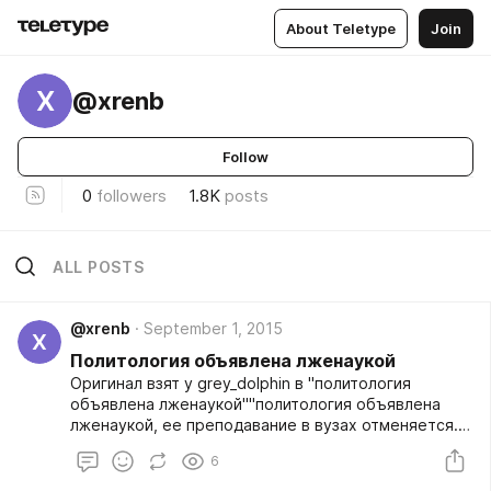
About Teletype
Join
X
@xrenb
Follow
0
followers
1.8K
posts
ALL POSTS
@xrenb
September 1, 2015
X
Политология объявлена лженаукой
Оригинал взят у grey_dolphin в "политология
объявлена лженаукой""политология объявлена
лженаукой, ее преподавание в вузах отменяется...
министр [] озвучил решение об отмене
6
преподавания политологии в ВУЗах страны.
Формальные поводы &ndash; темы предмета