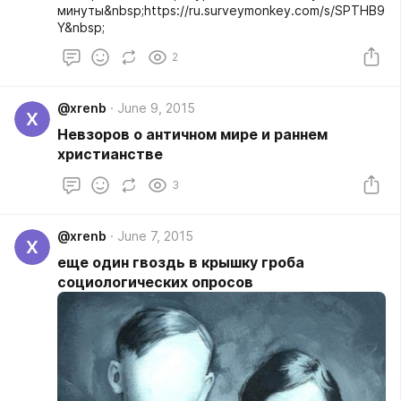
нарисованы повешенные на столбе директор и
минуты&nbsp;https://ru.surveymonkey.com/s/SPTHB9
завуч, профиль гитлера, автомат калашникова,
Y&nbsp;
женские и мужские половые органы, шприцы,
мухоморы, мотоцикл, караван с афганским
2
героином, пересекающий границу. в правом
нижнем углу моторолла и казак бабай отрезают
голову петру порошенко, в левом нижнем -
@xrenb
June 9, 2015
X
российский танк...
Невзоров о античном мире и раннем
христианстве
3
@xrenb
June 7, 2015
X
еще один гвоздь в крышку гроба
социологических опросов