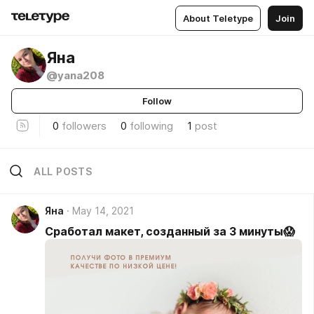
About Teletype
Join
Яна
@yana208
Follow
0
followers
0
following
1
post
ALL POSTS
Яна
May 14, 2021
Сработал макет, созданный за 3 минуты😱