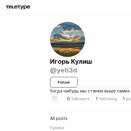
Игорь Кулиш
@yeti3d
Follow
Когда-нибудь мы станем выше самих 
0
followers
1
following
1
po
All posts
Куляки