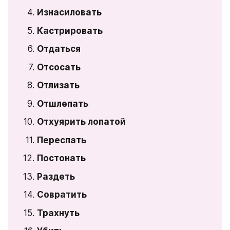
Изнасиловать
Кастрировать
Отдаться
Отсосать
Отлизать
Отшлепать
Отхуярить лопатой
Переспать
Постонать
Раздеть
Совратить
Трахнуть