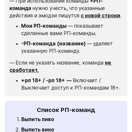
—
При использовании команды 
+РП-
команда
нужно учесть
, 
что
указанные 
действия и эмодзи пишутся 
с новой строки
.
Мои РП-команды 
—
показывает 
сделанные вами РП-команды.
-РП-команда {название} 
—
удаляет 
указанную РП-команду.
—
Если не указать название, команда 
не 
сработает.
+рп 18+ / -рп 18+
— 
Включает / 
Выключает доступ к РП-командам 18+.
Список РП-команд
Выпить пиво
Выпить вино