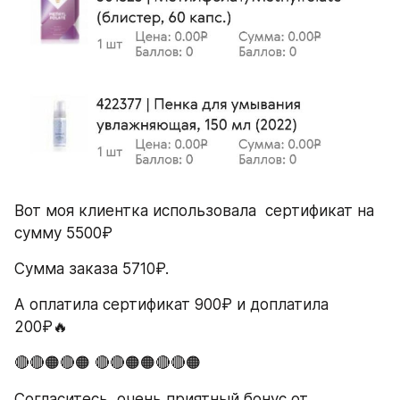
Вот моя клиентка использовала  сертификат на 
сумму 5500₽
Сумма заказа 5710₽.
А оплатила сертификат 900₽ и доплатила 
200₽🔥
🔴🔴🟠🔴🟠 🔴🔴🟠🟠🔴🔴🟠
Согласитесь, очень приятный бонус от 