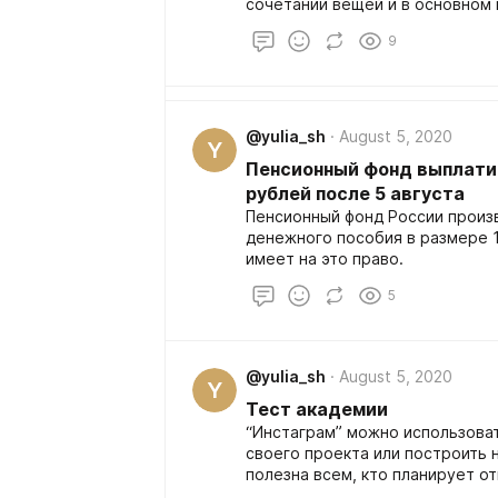
сочетании вещей и в основном 
меня нет ничего подобного! Ср
9
@yulia_sh
August 5, 2020
Y
Пенсионный фонд выплатит
рублей после 5 августа
Пенсионный фонд России прои
денежного пособия в размере 10
имеет на это право.
5
@yulia_sh
August 5, 2020
Y
Тест академии
“Инстаграм” можно использова
своего проекта или построить н
полезна всем, кто планирует о
“Инстаграме”.