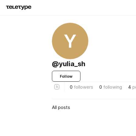
Y
@yulia_sh
Follow
0
followers
0
following
4
p
All posts