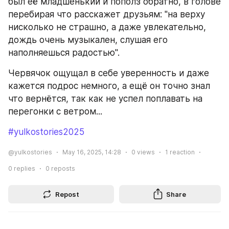
был её младшенький и пополз обратно, в голове 
перебирая что расскажет друзьям: "на верху 
нисколько не страшно, а даже увлекательно, 
дождь очень музыкален, слушая его 
наполняешься радостью".
Червячок ощущал в себе уверенность и даже 
кажется подрос немного, а ещё он точно знал 
что вернётся, так как не успел поплавать на 
перегонки с ветром...
#yulkostories2025
@yulkostories
May 16, 2025, 14:28
0
views
1
reaction
0
replies
0
reposts
Repost
Share