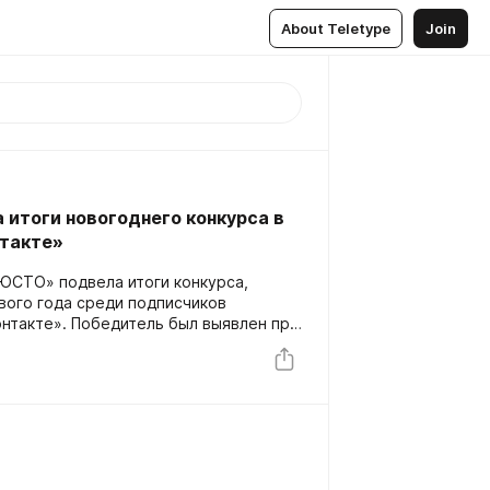
About Teletype
Join
итоги новогоднего конкурса в
нтакте»
«ЮСТО» подвела итоги конкурса,
вого года среди подписчиков
нтакте». Победитель был выявлен при
ия методом случайного подбора.