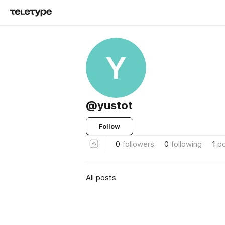
Y
@yustot
Follow
0
followers
0
following
1
p
All posts