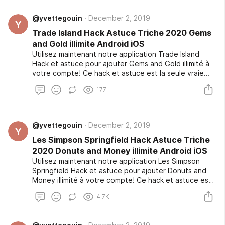
@yvettegouin
December 2, 2019
Y
Trade Island Hack Astuce Triche 2020 Gems
and Gold illimite Android iOS
Utilisez maintenant notre application Trade Island
Hack et astuce pour ajouter Gems and Gold illimité à
votre compte! Ce hack et astuce est la seule vraie
option fiable et pas seulement, il peut être sécurisé
177
et gratuit à utiliser! Nous avons que l'outil de piratage
soit à l'abri des virus. Nous appliquons cette
précaution pour des raisons de sécurité. C'est une
tâche facile à utiliser l'outil de piratage a fait un test
@yvettegouin
December 2, 2019
Y
bêta qui a été exclusive pour les joueurs
Les Simpson Springfield Hack Astuce Triche
professionnels pendant plusieurs semaines et il vient
de publier publiquement après plusieurs demandes.
2020 Donuts and Money illimite Android iOS
Utilisez maintenant notre application Les Simpson
Springfield Hack et astuce pour ajouter Donuts and
Money illimité à votre compte! Ce hack et astuce est
la seule vraie option fiable et pas seulement, il peut
4.7K
être sécurisé et gratuit à utiliser! Nous avons que
l'outil de piratage soit à l'abri des virus. Nous
appliquons cette précaution pour des raisons de