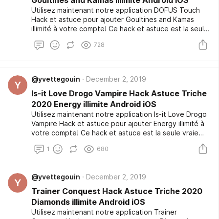
Goultines and Kamas illimite Android iOS
plusieurs semaines et il vient de publier publiquement
Utilisez maintenant notre application DOFUS Touch
après plusieurs demandes.
Hack et astuce pour ajouter Goultines and Kamas
illimité à votre compte! Ce hack et astuce est la seule
vraie option fiable et pas seulement, il peut être
728
sécurisé et gratuit à utiliser! Nous avons que l'outil de
piratage soit à l'abri des virus. Nous appliquons cette
précaution pour des raisons de sécurité. C'est une
tâche facile à utiliser l'outil de piratage a fait un test
@yvettegouin
December 2, 2019
Y
bêta qui a été exclusive pour les joueurs
Is-it Love Drogo Vampire Hack Astuce Triche
professionnels pendant plusieurs semaines et il vient
de publier publiquement après plusieurs demandes.
2020 Energy illimite Android iOS
Utilisez maintenant notre application Is-it Love Drogo
Vampire Hack et astuce pour ajouter Energy illimité à
votre compte! Ce hack et astuce est la seule vraie
option fiable et pas seulement, il peut être sécurisé
1
680
et gratuit à utiliser! Nous avons que l'outil de piratage
soit à l'abri des virus. Nous appliquons cette
précaution pour des raisons de sécurité. C'est une
@yvettegouin
December 2, 2019
tâche facile à utiliser l'outil de piratage a fait un test
Y
bêta qui a été exclusive pour les joueurs
Trainer Conquest Hack Astuce Triche 2020
professionnels pendant plusieurs semaines et il vient
Diamonds illimite Android iOS
de publier publiquement après plusieurs demandes.
Utilisez maintenant notre application Trainer