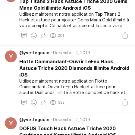
Tap Titans 2 Hack Astuce Triche 2020 Gems
les joueurs professionnels pendant plusieurs semaines
Mana Gold illimite Android iOS
et il vient de publier publiquement après plusieurs
Utilisez maintenant notre application Tap Titans 2
demandes.
Hack et astuce pour ajouter Gems Mana Gold illimité à
votre compte! Ce hack et astuce est la seule vraie
option fiable et pas seulement, il peut être sécurisé
201
et gratuit à utiliser! Nous avons que l'outil de piratage
soit à l'abri des virus. Nous appliquons cette
précaution pour des raisons de sécurité. C'est une
@yvettegouin
December 2, 2019
tâche facile à utiliser l'outil de piratage a fait un test
Y
bêta qui a été exclusive pour les joueurs
Flotte Commandant-Ouvrir LeFeu Hack
professionnels pendant plusieurs semaines et il vient
Astuce Triche 2020 Diamonds illimite Android
de publier publiquement après plusieurs demandes.
iOS
Utilisez maintenant notre application Flotte
Commandant-Ouvrir LeFeu Hack et astuce pour
ajouter Diamonds illimité à votre compte! Ce hack et
astuce est la seule vraie option fiable et pas
322
seulement, il peut être sécurisé et gratuit à utiliser!
Nous avons que l'outil de piratage soit à l'abri des
virus. Nous appliquons cette précaution pour des
@yvettegouin
December 2, 2019
raisons de sécurité. C'est une tâche facile à utiliser
Y
l'outil de piratage a fait un test bêta qui a été
DOFUS Touch Hack Astuce Triche 2020
exclusive pour les joueurs professionnels pendant