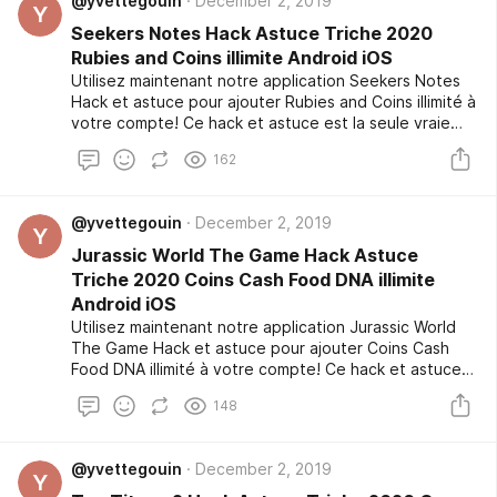
@yvettegouin
December 2, 2019
sécurité. C'est une tâche facile à utiliser l'outil de
Y
piratage a fait un test bêta qui a été exclusive pour
Seekers Notes Hack Astuce Triche 2020
les joueurs professionnels pendant plusieurs semaines
Rubies and Coins illimite Android iOS
et il vient de publier publiquement après plusieurs
Utilisez maintenant notre application Seekers Notes
demandes.
Hack et astuce pour ajouter Rubies and Coins illimité à
votre compte! Ce hack et astuce est la seule vraie
option fiable et pas seulement, il peut être sécurisé
162
et gratuit à utiliser! Nous avons que l'outil de piratage
soit à l'abri des virus. Nous appliquons cette
précaution pour des raisons de sécurité. C'est une
@yvettegouin
December 2, 2019
tâche facile à utiliser l'outil de piratage a fait un test
Y
bêta qui a été exclusive pour les joueurs
Jurassic World The Game Hack Astuce
professionnels pendant plusieurs semaines et il vient
Triche 2020 Coins Cash Food DNA illimite
de publier publiquement après plusieurs demandes.
Android iOS
Utilisez maintenant notre application Jurassic World
The Game Hack et astuce pour ajouter Coins Cash
Food DNA illimité à votre compte! Ce hack et astuce
est la seule vraie option fiable et pas seulement, il
148
peut être sécurisé et gratuit à utiliser! Nous avons
que l'outil de piratage soit à l'abri des virus. Nous
appliquons cette précaution pour des raisons de
@yvettegouin
December 2, 2019
sécurité. C'est une tâche facile à utiliser l'outil de
Y
piratage a fait un test bêta qui a été exclusive pour