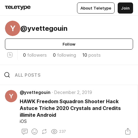
About Teletype
Join
Y
@yvettegouin
Follow
0
followers
0
following
10
posts
ALL POSTS
@yvettegouin
December 2, 2019
Y
HAWK Freedom Squadron Shooter Hack
Astuce Triche 2020 Crystals and Credits
illimite Android
iOS
237