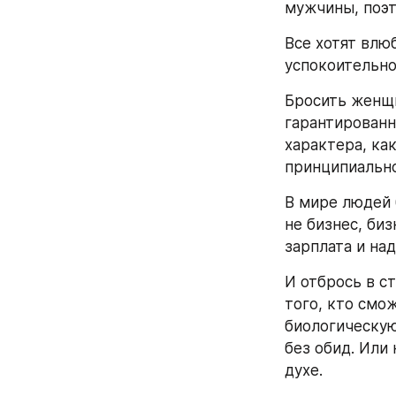
мужчины, поэт
Все хотят влю
успокоительно
Бросить женщи
гарантированн
характера, как
принципиально
В мире людей 
не бизнес, би
зарплата и на
И отбрось в с
того, кто смо
биологическую 
без обид. Или
духе.