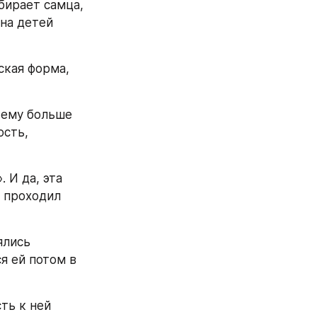
ирает самца, 
на детей 
кая форма, 
ему больше 
сть, 
И да, эта 
 проходил 
лись 
 ей потом в 
ь к ней 