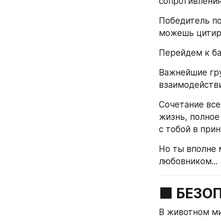
сопротивления
Победитель по
можешь цитир
Перейдем к б
Важнейшие гру
взаимодействи
Сочетание все
жизнь, полное
с тобой в при
Но ты вполне 
любовником...
⬛️ БЕЗ
В животном ми