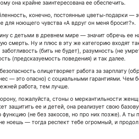
ому она крайне заинтересована ее обеспечить.
бленность, конечно, постоянные цветы-подарки — эт
е для ноющего чувства «А вдруг он меня бросит?».
ну с детьми в древнем мире — значит обречь ее на
ую смерть. Ну и плюс в эту же категорию входят та
 заботливость (бить не будет), разумность (не умрет
сть (предсказуемость поведения) и так далее.
безопасность олицетворяет работа за зарплату (обр
знес — это опасно) с социальными гарантиями. Чем б
дежней работа, тем лучше.
торону, пожалуйста, стоны о меркантильности женщи
жет защитить ее и детей, она реализует свою базову
функцию (не без закосов, но про них позже). А ты п
 не ноешь — тогда респект тебе огромный, и продол