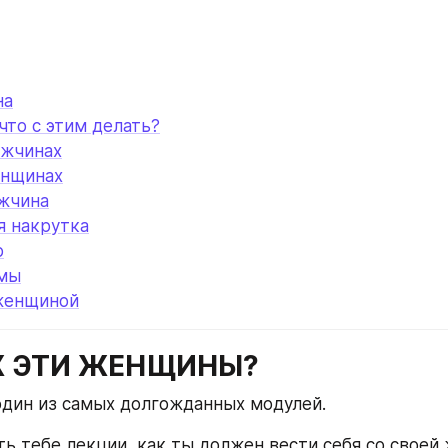
на
что с этим делать?
жчинах
нщинах
жчина
я накрутка
р
мы
 женщиной
УЖ ЭТИ ЖЕНЩИНЫ?
один из самых долгожданных модулей.
ть тебе лекции, как ты должен вести себя со своей 