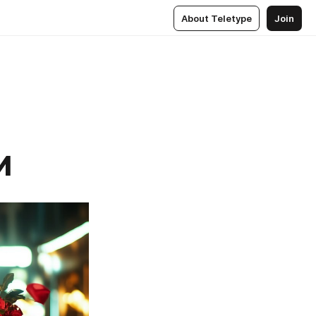
About Teletype
Join
И