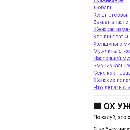
Ухаживание
Любовь
Культ стервы
Захват власти
Женская изме
Кто виноват и 
Женщины о му
Мужчины о же
Настоящий му
Эмоциональна
Секс как това
Женские прие
Что делать с
⬛️ ОХ 
Пожалуй, это 
Я не буду чита