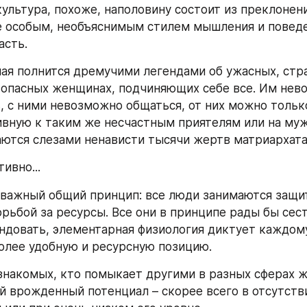
ультура, похоже, наполовину состоит из преклонени
 особым, необъяснимым стилем мышления и поведе
асть.
ая полнится дремучими легендами об ужасных, стра
опасных женщинах, подчиняющих себе все. Им нев
, с ними невозможно общаться, от них можно только
ивную к таким же несчастным приятелям или на муж
аются слезами ненависти тысячи жертв матриархат
ивно...
важный общий принцип: все люди занимаются защит
орьбой за ресурсы. Все они в принципе рады бы сест
ндовать, элементарная физиология диктует каждому
олее удобную и ресурсную позицию.
 знакомых, кто помыкает другими в разных сферах ж
й врожденный потенциал – скорее всего в отсутстви