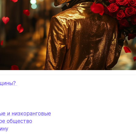
щины? 
ые и низкоранговые
ое общество
ину