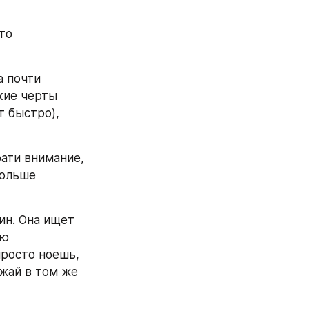
о 
 почти 
кие черты 
 быстро), 
ати внимание, 
ольше 
н. Она ищет 
ю 
росто ноешь, 
жай в том же 