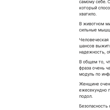
самому себе. 
который спосо
хватило.
В животном ми
сильные мышцы
Человеческая 
шансов выжить
надежность, о
В общем то, чт
фраза очень ч
модуль по инф
Женщине очень
ежесекундно п
подол.
Безопасность 