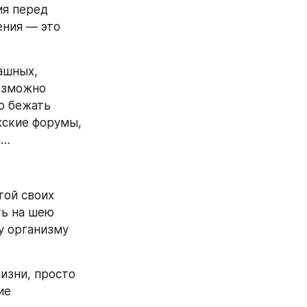
я перед 
ния — это 
шных, 
озможно 
 бежать 
ские форумы, 
а…
ой своих 
ь на шею 
 организму 
изни, просто 
е 