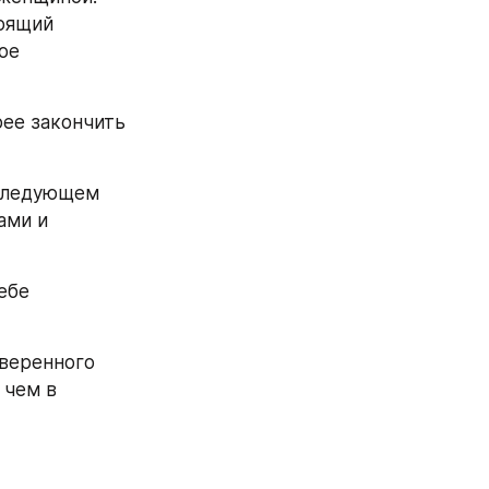
оящий 
ое 
ее закончить 
следующем 
ми и 
ебе 
веренного 
чем в 