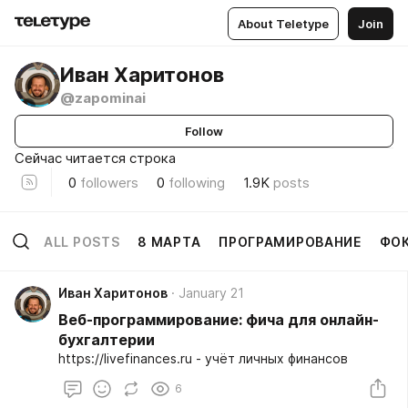
About Teletype
Join
Иван Харитонов
@zapominai
Follow
Сейчас читается строка
0
followers
0
following
1.9K
posts
ALL POSTS
8 МАРТА
ПРОГРАМИРОВАНИЕ
ФО
Иван Харитонов
January 21
Веб-программирование: фича для онлайн-
бухгалтерии
https://livefinances.ru - учёт личных финансов
6