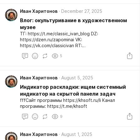
Иван Харитонов
December 27, 2025
Влог: окультуривание в художественном
музее
ТГ: https://t.me/classic_ivan_blog DZ:
https://dzen.ru/zapominai VK:
https://vk.com/classicivan RT:
https://rutube.ru/channel/31567846/ YT:
5
https://youtube.com/c/zapominai TT:
http://asdf123.ru
Иван Харитонов
August 5, 2025
Индикатор раскладки: ищем системный
индикатор на скрытой панели задач
fffСайт программы https://khsoft.ru/li Канал
программы: https://t.me/khsoft
9
Иван Харитонов
August 1, 2025