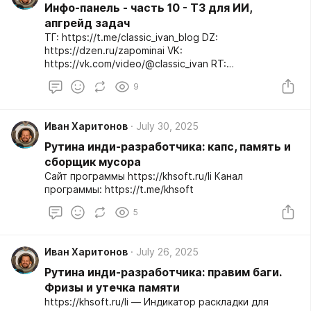
Инфо-панель - часть 10 - ТЗ для ИИ,
апгрейд задач
ТГ: https://t.me/classic_ivan_blog DZ:
https://dzen.ru/zapominai VK:
https://vk.com/video/@classic_ivan RT:
https://rutube.ru/channel/31567846/ YT:
9
https://youtube.com/c/zapominai TT:
http://asdf123.ru
Иван Харитонов
July 30, 2025
Рутина инди-разработчика: капс, память и
сборщик мусора
Сайт программы https://khsoft.ru/li Канал
программы: https://t.me/khsoft
5
Иван Харитонов
July 26, 2025
Рутина инди-разработчика: правим баги.
Фризы и утечка памяти
https://khsoft.ru/li — Индикатор раскладки для