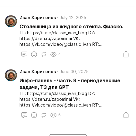
http://asdf123.ru
Иван Харитонов
July 12, 2025
Столешница из жидкого стекла. Фиаско.
ТГ: https://t.me/classic_ivan_blog DZ:
https://dzen.ru/zapominai VK:
https://vk.com/video/@classic_ivan RT:
https://rutube.ru/channel/31567846/ YT:
4
https://youtube.com/c/zapominai TT:
http://asdf123.ru
Иван Харитонов
June 30, 2025
Инфо-панель - часть 9 - периодические
задачи, ТЗ для GPT
ТГ: https://t.me/classic_ivan_blog DZ:
https://dzen.ru/zapominai VK:
https://vk.com/video/@classic_ivan RT:
https://rutube.ru/channel/31567846/ YT:
6
https://youtube.com/c/zapominai TT:
http://asdf123.ru