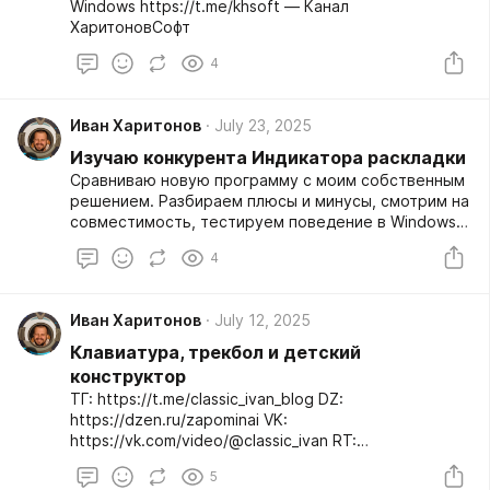
Windows https://t.me/khsoft — Канал
ХаритоновСофт
4
Иван Харитонов
July 23, 2025
Изучаю конкурента Индикатора раскладки
Сравниваю новую программу с моим собственным
решением. Разбираем плюсы и минусы, смотрим на
совместимость, тестируем поведение в Windows
Store-приложениях, проверяем отображение
4
раскладок в разных условиях.
Иван Харитонов
July 12, 2025
Клавиатура, трекбол и детский
конструктор
ТГ: https://t.me/classic_ivan_blog DZ:
https://dzen.ru/zapominai VK:
https://vk.com/video/@classic_ivan RT:
https://rutube.ru/channel/31567846/ YT:
5
https://youtube.com/c/zapominai TT: