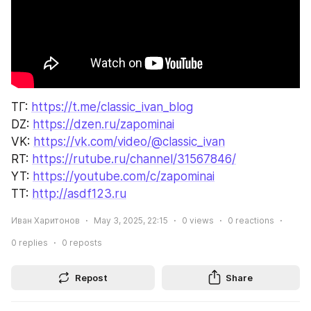
ТГ: 
https://t.me/classic_ivan_blog
DZ: 
https://dzen.ru/zapominai
VK: 
https://vk.com/video/@classic_ivan
RT: 
https://rutube.ru/channel/31567846/
YT: 
https://youtube.com/c/zapominai
TT: 
http://asdf123.ru
Иван Харитонов
May 3, 2025, 22:15
0
views
0
reactions
0
replies
0
reposts
Repost
Share