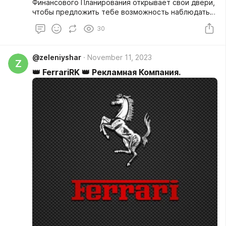
Финансового Планирования открывает свои двери,
чтобы предложить тебе возможность наблюдать
изнутри освоение новой профессии Бизнес !
30
@zeleniyshar
November 11, 2023
Z
👑 FerrariRK 👑 Рекламная Компания.