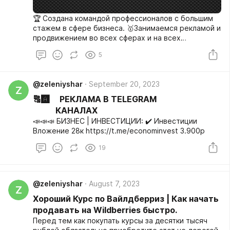
🏆 Создана командой профессионалов с большим
стажем в сфере бизнеса. 🥇Занимаемся рекламой и
продвижением во всех сферах и на всех
площадках, таких как ТВ, Радио, Яндекс, Телеграм,
5
Вконтакте и тд. 🥈Продвигаем Бизнес Любой
категории анализируем и подсказываем вам как
лучше, подберем наиболее эффективную рекламу/
@zeleniyshar
September 20, 2023
продвижение по вашему бюджету. 🥉Комплексное
Z
продвижение вашего бизнеса! 🚀 Пишите обсудим
🔠🅰️ РЕКЛАМА В TELEGRAM
https://t.me/Rkbissnes
КАНАЛАХ
📣📣📣 БИЗНЕС | ИНВЕСТИЦИИ: ✔️ Инвестиции
Вложение 28к https://t.me/econominvest 3.900р
19
@zeleniyshar
August 7, 2023
Z
Хороший Курс по Вайлдберриз | Как начать
продавать на Wildberries быстро.
Перед тем как покупать курсы за десятки тысяч