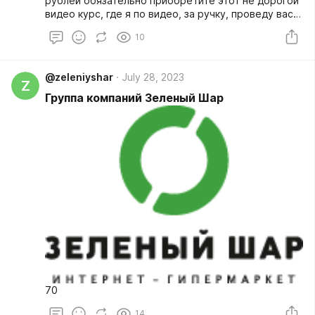
рублей обязательно приобретите этот не дорогой
видео курс, где я по видео, за ручку, проведу вас
по всему курсу и раскрою все секреты для
10
максимальных продаж, скорее всего его вам
будет достаточно. Подробности в Телеграмме
присоединяйтесь.
@zeleniyshar
July 28, 2023
Z
Группа компаний Зеленый Шар
70
14