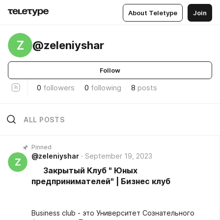
About Teletype
Join
Z
@zeleniyshar
Follow
0
followers
0
following
8
posts
ALL POSTS
Pinned
@zeleniyshar
September 19, 2023
Z
Закрытый Клуб " Юных
предпринимателей" | Бизнес клуб
Business club - это Университет Сознательного