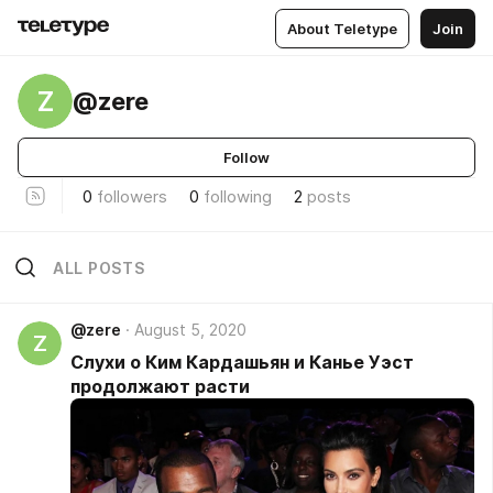
About Teletype
Join
Z
@zere
Follow
0
followers
0
following
2
posts
ALL POSTS
@zere
August 5, 2020
Z
Слухи о Ким Кардашьян и Канье Уэст
продолжают расти