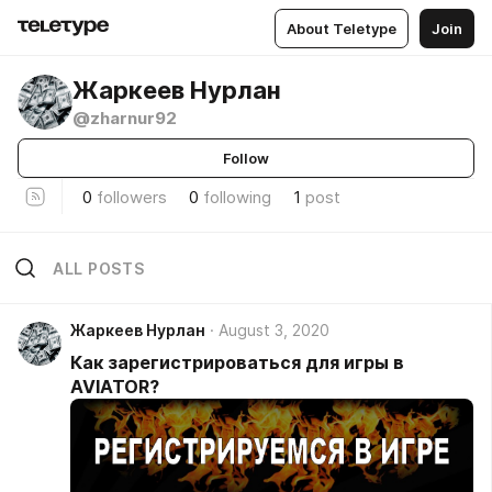
About Teletype
Join
Жаркеев Нурлан
@zharnur92
Follow
0
followers
0
following
1
post
ALL POSTS
Жаркеев Нурлан
August 3, 2020
Как зарегистрироваться для игры в
AVIATOR?