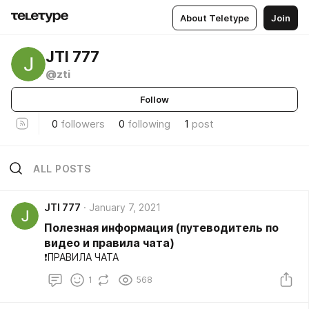
About Teletype
Join
JTI 777
@zti
Follow
0
followers
0
following
1
post
ALL POSTS
JTI 777
January 7, 2021
Полезная информация (путеводитель по
видео и правила чата)
❗ПРАВИЛА ЧАТА
1
568