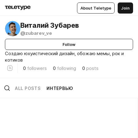
About Teletype
Join
Виталий Зубарев
@zubarev_ve
Follow
Создаю юхуистический дизайн, обожаю мемы, рок и
котиков
0
followers
0
following
0
posts
ALL POSTS
ИНТЕРВЬЮ