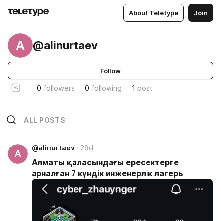
About Teletype
Join
A
@alinurtaev
Follow
0
followers
0
following
1
post
ALL POSTS
@alinurtaev
29d
A
Алматы қаласындағы ересектерге
арналған 7 күндік инженерлік лагерь