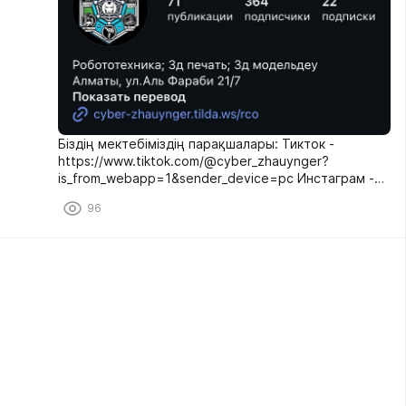
Біздің мектебіміздің парақшалары: Тикток -
https://www.tiktok.com/@cyber_zhauynger?
is_from_webapp=1&sender_device=pc Инстаграм -
https://www.instagram.com/cyber_zhauynger?
96
utm_source=ig_web_button_share_sheet&igsh=ZDNlZ
Dc0MzIxNw==