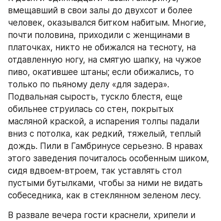
вмещавший в свои залы до двухсот и более 
человек, оказывался битком набитым. Многие, 
почти половина, приходили с женщинами в 
платочках, никто не обижался на тесноту, на 
отдавленную ногу, на смятую шапку, на чужое 
пиво, окатившее штаны; если обижались, то 
только по пьяному делу «для задера». 
Подвальная сырость, тускло блестя, еще 
обильнее струилась со стен, покрытых 
масляной краской, а испарения толпы падали 
вниз с потолка, как редкий, тяжелый, теплый 
дождь. Пили в Гамбринусе серьезно. В нравах 
этого заведения почиталось особенным шиком, 
сидя вдвоем-втроем, так уставлять стол 
пустыми бутылками, чтобы за ними не видать 
собеседника, как в стеклянном зеленом лесу.
В развале вечера гости краснели, хрипели и 