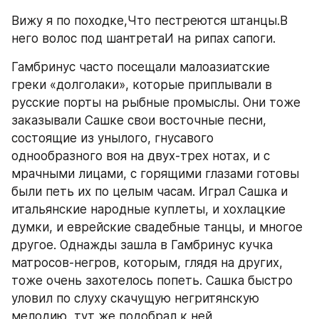
Вижу я по походке,Что пестреются штанцы.В 
него волос под шантретаИ на рипах сапоги.
Гамбринус часто посещали малоазиатские 
греки «долголаки», которые приплывали в 
русские порты на рыбные промыслы. Они тоже 
заказывали Сашке свои восточные песни, 
состоящие из унылого, гнусавого 
однообразного воя на двух-трех нотах, и с 
мрачными лицами, с горящими глазами готовы 
были петь их по целым часам. Играл Сашка и 
итальянские народные куплеты, и хохлацкие 
думки, и еврейские свадебные танцы, и многое 
другое. Однажды зашла в Гамбринус кучка 
матросов-негров, которым, глядя на других, 
тоже очень захотелось попеть. Сашка быстро 
уловил по слуху скачущую негритянскую 
мелодию, тут же подобрал к ней 