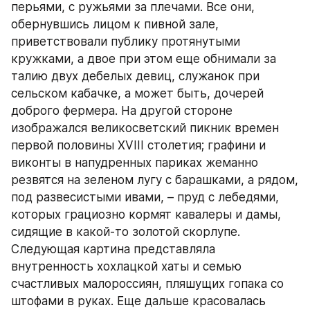
перьями, с ружьями за плечами. Все они, 
обернувшись лицом к пивной зале, 
приветствовали публику протянутыми 
кружками, а двое при этом еще обнимали за 
талию двух дебелых девиц, служанок при 
сельском кабачке, а может быть, дочерей 
доброго фермера. На другой стороне 
изображался великосветский пикник времен 
первой половины XVIII столетия; графини и 
виконты в напудренных париках жеманно 
резвятся на зеленом лугу с барашками, а рядом, 
под развесистыми ивами, – пруд с лебедями, 
которых грациозно кормят кавалеры и дамы, 
сидящие в какой-то золотой скорлупе. 
Следующая картина представляла 
внутренность хохлацкой хаты и семью 
счастливых малороссиян, пляшущих гопака со 
штофами в руках. Еще дальше красовалась 