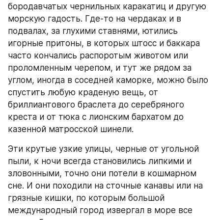
бородавчатых чернильных каракатиц и другую 
морскую гадость. Где-то на чердаках и в 
подвалах, за глухими ставнями, ютились 
игорные притоны, в которых штосс и баккара 
часто кончались распоротым животом или 
проломленным черепом, и тут же рядом за 
углом, иногда в соседней каморке, можно было 
спустить любую краденую вещь, от 
бриллиантового браслета до серебряного 
креста и от тюка с лионским бархатом до 
казенной матросской шинели.
Эти крутые узкие улицы, черные от угольной 
пыли, к ночи всегда становились липкими и 
зловонными, точно они потели в кошмарном 
сне. И они походили на сточные канавы или на 
грязные кишки, по которым большой 
международный город извергал в море все 