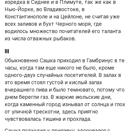
изредка в Сиднее и в Плимуте, так же как в 
Нью-Йорке, во Владивостоке, в 
Константинополе и на Цейлоне, не считая уже 
всех заливов и бухт Черного моря, где 
водилось множество почитателей его таланта 
из числа отважных рыбаков.
III
Обыкновенно Сашка приходил в Гамбринус в те 
часы, когда там еще никого не было, кроме 
одного-двух случайных посетителей. В залах в 
это время стоял густой и кислый запах 
вчерашнего пива и было темновато, потому что 
днем берегли газ. В жаркие июльские дни, 
когда каменный город изнывал от солнца и глох 
от уличной трескотни, здесь приятно 
чувствовалась тишина и прохлада.
Сашка подходил к прилавку, здоровался с 