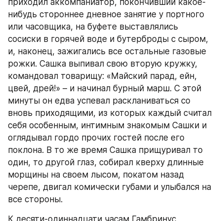
приходил аккомпаниатор, покончивший какое-
нибудь стороннее дневное занятие у портного 
или часовщика, на буфете выставлялись 
сосиски в горячей воде и бутерброды с сыром, 
и, наконец, зажигались все остальные газовые 
рожки. Сашка выпивал свою вторую кружку, 
командовал товарищу: «Майский парад, ейн, 
цвей, дрей!» – и начинал бурный марш. С этой 
минуты он едва успевал раскланиваться со 
вновь приходящими, из которых каждый считал 
себя особенным, интимным знакомым Сашки и 
оглядывал гордо прочих гостей после его 
поклона. В то же время Сашка прищуривал то 
один, то другой глаз, собирал кверху длинные 
морщины на своем лысом, покатом назад 
черепе, двигал комически губами и улыбался на 
все стороны.
К десяти-одиннадцати часам Гамбринус, 