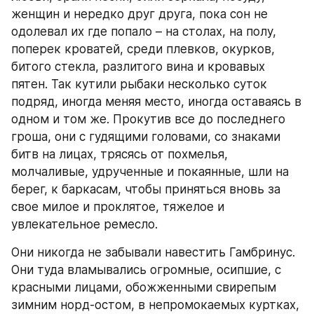
женщин и нередко друг друга, пока сон не 
одолевал их где попало – на столах, на полу, 
поперек кроватей, среди плевков, окурков, 
битого стекла, разлитого вина и кровавых 
пятен. Так кутили рыбаки несколько суток 
подряд, иногда меняя место, иногда оставаясь в 
одном и том же. Прокутив все до последнего 
гроша, они с гудящими головами, со знаками 
битв на лицах, трясясь от похмелья, 
молчаливые, удрученные и покаянные, шли на 
берег, к баркасам, чтобы приняться вновь за 
свое милое и проклятое, тяжелое и 
увлекательное ремесло.
Они никогда не забывали навестить Гамбринус. 
Они туда вламывались огромные, осипшие, с 
красными лицами, обожженными свирепым 
зимним норд-остом, в непромокаемых куртках, 