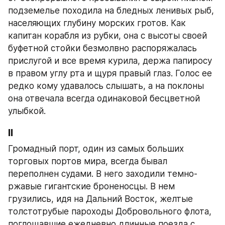
подземелье походила на бледных ленивых рыб, 
населяющих глубину морских гротов. Как 
капитан корабля из рубки, она с высоты своей 
буфетной стойки безмолвно распоряжалась 
прислугой и все время курила, держа папиросу 
в правом углу рта и щуря правый глаз. Голос ее 
редко кому удавалось слышать, а на поклоны 
она отвечала всегда одинаковой бесцветной 
улыбкой.
II
Громадный порт, один из самых больших 
торговых портов мира, всегда бывал 
переполнен судами. В него заходили темно-
ржавые гигантские броненосцы. В нем 
грузились, идя на Дальний Восток, желтые 
толстотрубые пароходы Добровольного флота, 
поглощавшие ежедневно длинные поезда с 