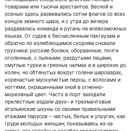
товарами или тысячи арестантов. Весной и 
осенью здесь развевались сотни флагов со всех 
концов земного шара, и с утра до вечера 
раздавалась команда и ругань на всевозможных 
языках. От судов к бесчисленным пакгаузам и 
обратно по колеблющимся сходням сновали 
грузчики: русские босяки, оборванные, почти 
оголенные, с пьяными, раздутыми лицами, 
смуглые турки в грязных чалмах и в широких до 
колен, но обтянутых вокруг голени шароварах, 
коренастые мускулистые персы, с волосами и 
ногтями, окрашенными хной в огненно-
морковный цвет. Часто в порт заходили 
прелестные издали двух– и трехмачтовые 
итальянские шхуны со своими правильными 
этажами парусов – чистых, белых и упругих, как 
груди молодых женщин; показываясь из-за 