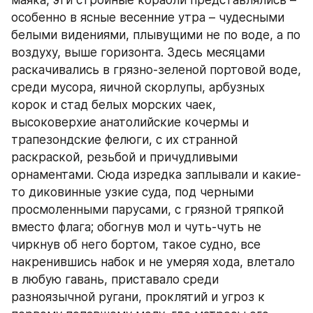
маяка, эти стройные корабли представлялись – 
особенно в ясные весенние утра – чудесными 
белыми видениями, плывущими не по воде, а по 
воздуху, выше горизонта. Здесь месяцами 
раскачивались в грязно-зеленой портовой воде, 
среди мусора, яичной скорлупы, арбузных 
корок и стад белых морских чаек, 
высоковерхие анатолийские кочермы и 
трапезондские фелюги, с их странной 
раскраской, резьбой и причудливыми 
орнаментами. Сюда изредка заплывали и какие-
то диковинные узкие суда, под черными 
просмоленными парусами, с грязной тряпкой 
вместо флага; обогнув мол и чуть-чуть не 
чиркнув об него бортом, такое судно, все 
накренившись набок и не умеряя хода, влетало 
в любую гавань, приставало среди 
разноязычной ругани, проклятий и угроз к 