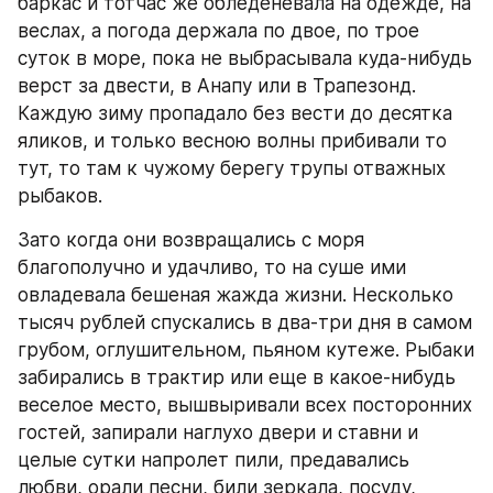
баркас и тотчас же обледеневала на одежде, на 
веслах, а погода держала по двое, по трое 
суток в море, пока не выбрасывала куда-нибудь 
верст за двести, в Анапу или в Трапезонд. 
Каждую зиму пропадало без вести до десятка 
яликов, и только весною волны прибивали то 
тут, то там к чужому берегу трупы отважных 
рыбаков.
Зато когда они возвращались с моря 
благополучно и удачливо, то на суше ими 
овладевала бешеная жажда жизни. Несколько 
тысяч рублей спускались в два-три дня в самом 
грубом, оглушительном, пьяном кутеже. Рыбаки 
забирались в трактир или еще в какое-нибудь 
веселое место, вышвыривали всех посторонних 
гостей, запирали наглухо двери и ставни и 
целые сутки напролет пили, предавались 
любви, орали песни, били зеркала, посуду, 