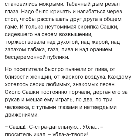
становились мокрыми. Табачный дым резал 
глаза. Надо было кричать и нагибаться через 
стол, чтобы расслышать друг друга в общем 
гаме. И только неутомимая скрипка Сашки, 
сидевшего на своем возвышении, 
торжествовала над духотой, над жарой, над 
запахом табака, газа, пива и над оранием 
бесцеремонной публики.
Но посетители быстро пьянели от пива, от 
близости женщин, от жаркого воздуха. Каждому 
хотелось своих любимых, знакомых песен. 
Около Сашки постоянно торчали, дергая его за 
рукав и мешая ему играть, по два, по три 
человека, с тупыми глазами и нетвердыми 
движениями.
– Сашш!.. С-стра-дательную… Убла… – 
проситель икал, – убла-а-твори!