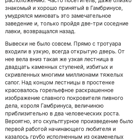
расположению. Часто посетитель, даже близко 
знакомый и хорошо принятый в Гамбринусе, 
умудрялся миновать это замечательное 
заведение и, только пройдя две-три соседние 
лавки, возвращался назад.
Вывески не было совсем. Прямо с тротуара 
входили в узкую, всегда открытую дверь. От 
нее вела вниз такая же узкая лестница в 
двадцать каменных ступеней, избитых и 
скривленных многими миллионами тяжелых 
сапог. Над концом лестницы в простенке 
красовалось горельефное раскрашенное 
изображение славного покровителя пивного 
дела, короля Гамбринуса, величиною 
приблизительно в два человеческих роста. 
Вероятно, это скульптурное произведение было 
первой работой начинающего любителя и 
казалось грубо исполненным из окаменелых 