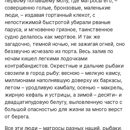
первому попавшему молу, где матросы его, – 
совершенно голые, бронзовые, маленькие 
люди, – издавая гортанный клекот, с 
непостижимой быстротой убирали рваные 
паруса, и мгновенно грязное, таинственное 
судно делалось как мертвое. И так же 
загадочно, темной ночью, не зажигая огней, оно 
беззвучно исчезало из порта. Весь залив по 
ночам кишел легкими лодочками 
контрабандистов. Окрестные и дальние рыбаки 
свозили в город рыбу: весною – мелкую камсу, 
миллионами наполнявшую доверху их баркасы, 
летом – уродливую камбалу, осенью – макрель, 
жирную кефаль и устрицы, а зимой – десяти– и 
двадцатипудовую белугу, выловленную часто с 
большой опасностью для жизни за много верст 
от берега.
Все эти люди – матросы разных наций, рыбаки, 