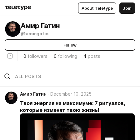
About Teletype
Join
Амир Гатин
@amirgatin
Follow
0
followers
0
following
4
posts
ALL POSTS
Амир Гатин
December 10, 2025
Твоя энергия на максимуме: 7 ритуалов,
которые изменят твою жизнь!