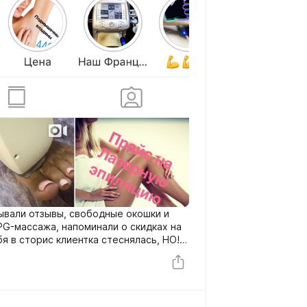
ывали отзывы, свободные окошки и
PG-массажа, напоминали о скидках на
я в сторис клиентка стеснялась, НО!
орис где она рассказывает о студии,
дписчиков. В дальнейшем регулярно
иях и о том как проходят процедуры,