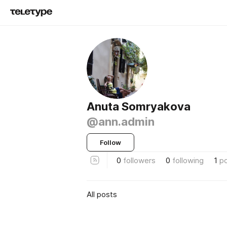
Anuta Somryakova
@ann.admin
Follow
0
followers
0
following
1
p
All posts