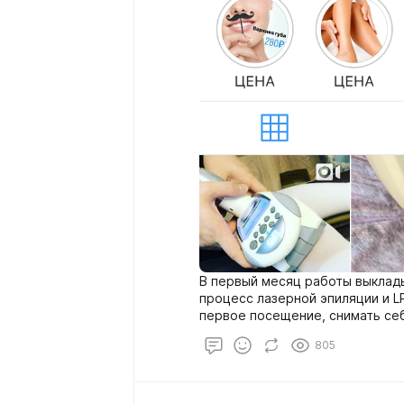
В первый месяц работы выклад
процесс лазерной эпиляции и L
первое посещение, снимать себ
Как только выложили первые ст
805
получили хороший отклик от по
рассказывали о проходящих акц
давали рекомендации по уходу.