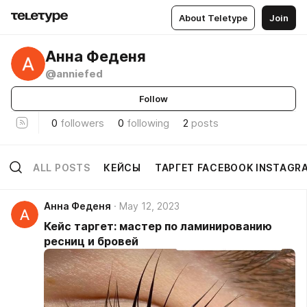
About Teletype
Join
Анна Феденя
@anniefed
Follow
0
followers
0
following
2
posts
ALL POSTS
КЕЙСЫ
ТАРГЕТ FACEBOOK INSTAGR
Анна Феденя
May 12, 2023
Кейс таргет: мастер по ламинированию
ресниц и бровей