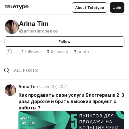
About Teletype
Join
Arina Tim
@arinatimchenko
Follow
1
follower
0
following
2
posts
ALL POSTS
Arina Tim
June 27, 2021
Как продавать свои услуги Блоггерам в 2-3
раза дороже и брать высокий процент с
работы ?