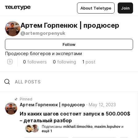
About Teletype
Join
Артем Горпенюк | продюсер
@artemgorpenyuk
Follow
Продюсер блогеров и экспертами
0
followers
0
following
1
post
ALL POSTS
Pinned
Артем Горпенюк | продюсер
May 12, 2023
Из каких шагов состоит запуск в 500.000$
– детальный разбор