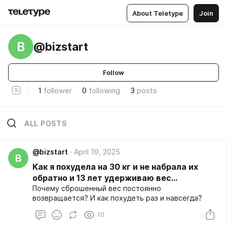
About Teletype
Join
B
@bizstart
Follow
1
follower
0
following
3
posts
ALL POSTS
@bizstart
April 19, 2025
B
Как я похудела на 30 кг и не набрала их
обратно и 13 лет удерживаю вес...
Почему сброшенный вес постоянно
возвращается? И как похудеть раз и навсегда?
10