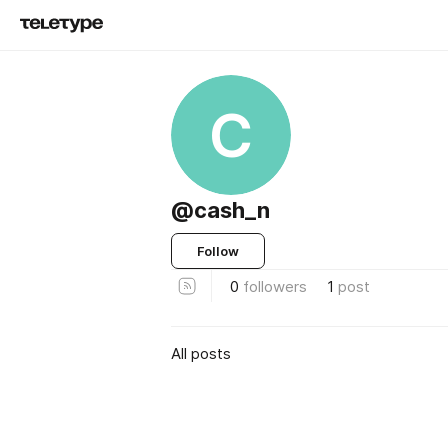
C
@cash_n
Follow
0
followers
1
post
All posts