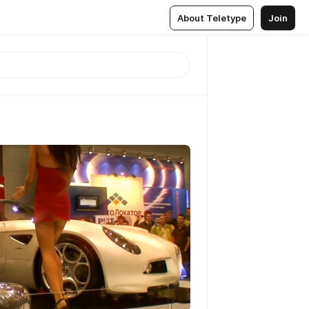
About Teletype
Join