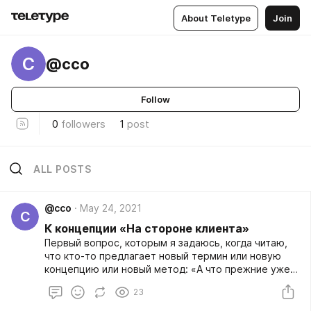
About Teletype
Join
C
@cco
Follow
0
followers
1
post
ALL POSTS
@cco
May 24, 2021
C
К концепции «На стороне клиента»
Первый вопрос, которым я задаюсь, когда читаю,
что кто-то предлагает новый термин или новую
концепцию или новый метод: «А что прежние уже
не работают? Или это такой вид рекламы?»
23