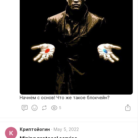
Начнём с основ! Что же такое блокчейн?
5
Криптойогин
May 5, 2022
К