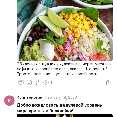
Обыденная ситуация у худеющего: через месяц на
дефиците калорий вес остановился. Что делать?
Простое решение — урезать калорийность
рациона на 5-10%.
4
Криптойогин
February 18, 2023
К
Добро пожаловать на нулевой уровень
мира крипты и блокчейна!