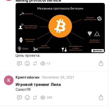
Mining protocol service
Цель проекта:
13
Криптойогин
November 29, 2021
К
Игровой тренинг Лила
Салют!👋
266