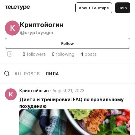
About Teletype
Join
Криптойогин
К
@cryptoyogin
Follow
0
followers
0
following
4
posts
ALL POSTS
ЛИЛА
Криптойогин
August 21, 2023
К
Диета и тренировки: FAQ по правильному
похудению