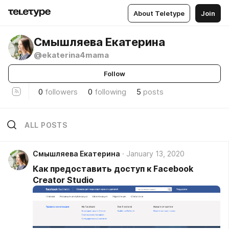
About Teletype
Join
Смышляева Екатерина
@ekaterina4mama
Follow
0
followers
0
following
5
posts
ALL POSTS
Смышляева Екатерина
January 13, 2020
Как предоставить доступ к Facebook
Creator Studio