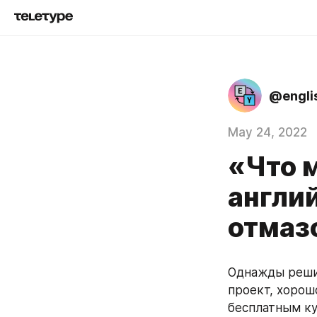
@engli
May 24, 2022
«Что 
англи
отмаз
Однажды решил
проект, хорошо
бесплатным ку