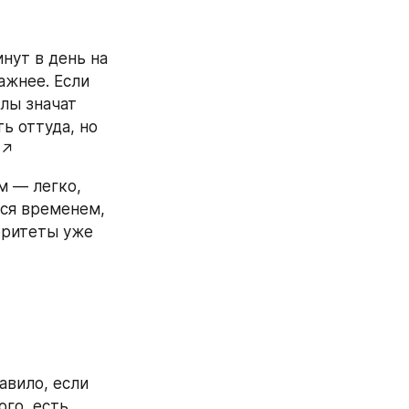
нут в день на 
ажнее. Если 
лы значат 
 оттуда, но 
 ↗️
м — легко, 
ся временем, 
оритеты уже 
вило, если 
го, есть 