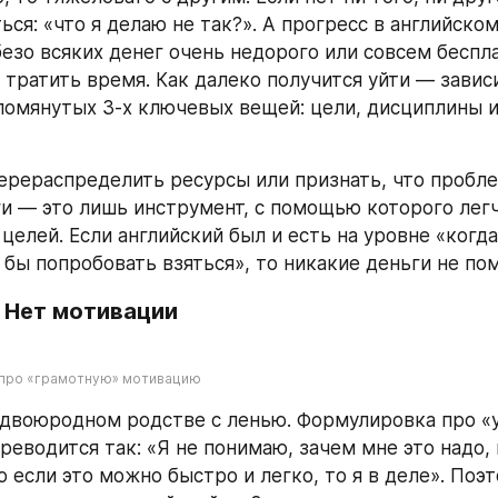
ся: «что я делаю не так?». А прогресс в английско
езо всяких денег очень недорого или совсем беспла
 тратить время. Как далеко получится уйти — зависи
помянутых 3-х ключевых вещей: цели, дисциплины и
перераспределить ресурсы или признать, что проблем
ги — это лишь инструмент, с помощью которого легч
целей. Если английский был и есть на уровне «когда
 бы попробовать взяться», то никакие деньги не пом
 Нет мотивации
 про «грамотную» мотивацию
 двоюродном родстве с ленью. Формулировка про «у
еводится так: «Я не понимаю, зачем мне это надо, н
о если это можно быстро и легко, то я в деле». Поэт