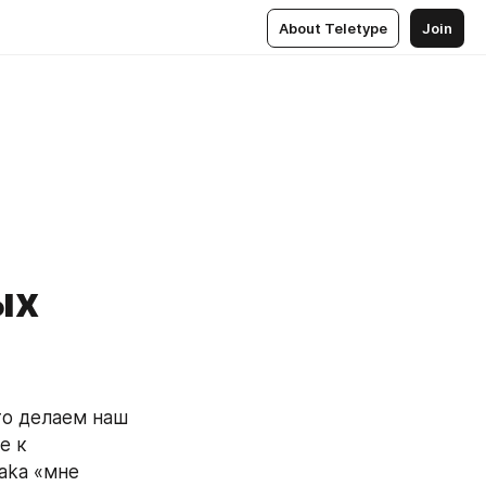
About Teletype
Join
ых
о делаем наш 
 к 
ka «мне 