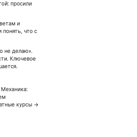
ой: просили 
етам и 
понять, что с 
 не делаю». 
ти. Ключевое 
шается.
. Механика: 
м 
атные курсы → 