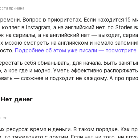
ости причина
ремени. Вопрос в приоритетах. Если находится 15 ми
коллег в Instagram, а на английский нет, то Stories в
к на сериалы, а на английский нет — выходит, сериа
их можно смотреть на английском и немало запомнить
осто. 
Подробнее об этом уже писали — посмотрите
перестать себя обманывать, для начала. Быть заняты
, а кое где и модно. Уметь эффективно распоряжать
евать — сложнее и подходит не каждому. А про при
 Нет денег
енег
х ресурса: время и деньги. В таком порядке. Как пра
, то тяжеловато с другим. Если нет ни того, ни друго