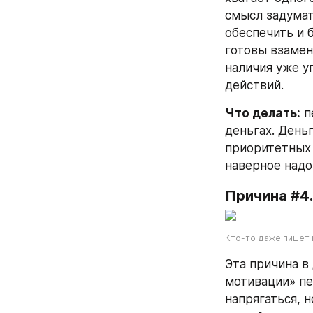
смысл задумать
обеспечить и б
готовы взамен
наличия уже у
действий.
Что делать:
 
деньгах. День
приоритетных 
наверное надо
Причина #4.
Кто-то даже пишет
Эта причина в
мотивации» пер
напрягаться, н