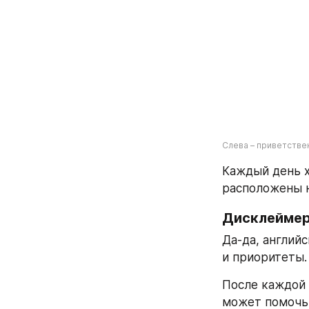
Слева – приветстве
Каждый день х
расположены н
Дисклейме
Да-да, англий
и приоритеты.
После каждой 
может помочь.