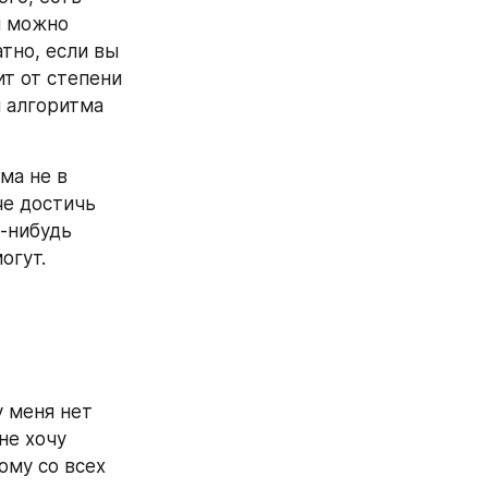
м можно 
тно, если вы 
т от степени 
 алгоритма 
а не в 
е достичь 
-нибудь 
огут.
 меня нет 
е хочу 
ому со всех 