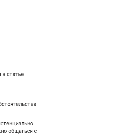
в статье 
бстоятельства 
отенциально 
но общаться с 