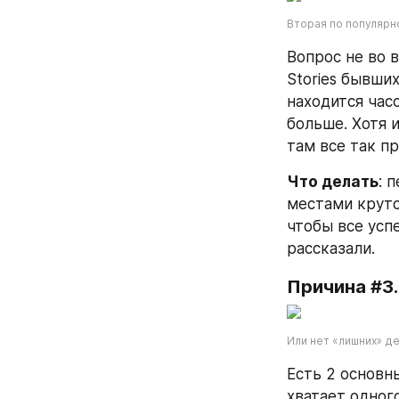
Вторая по популярн
Вопрос не во в
Stories бывших 
находится часо
больше. Хотя 
там все так пр
Что делать
: 
местами круто
чтобы все усп
рассказали.
Причина #3.
Или нет «лишних» д
Есть 2 основны
хватает одного