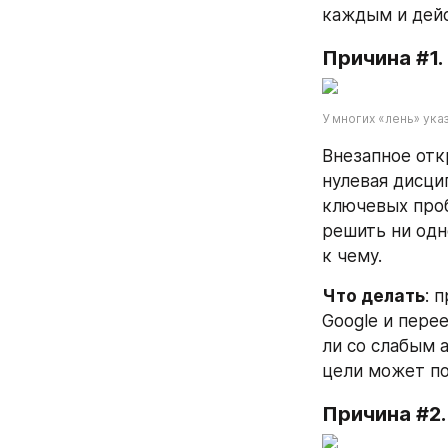
каждым и дейс
Причина #1.
У многих «лень» ук
Внезапное отк
нулевая дисцип
ключевых проб
решить ни одн
к чему.
Что делать
: 
Google и перее
ли со слабым 
цели может по
Причина #2.