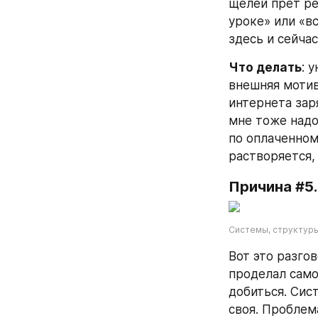
щелей прет рек
уроке» или «вс
здесь и сейчас
Что делать
: 
внешняя мотива
интернета зар
мне тоже надо.
по оплаченному
растворяется,
Причина #5.
Системы, структуры
Вот это разгов
проделал само
добиться. Сис
своя. Проблем