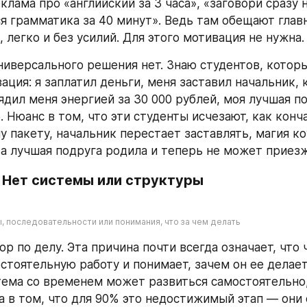
лама про «английский за 3 часа», «заговори сразу н
я грамматика за 40 минут». Ведь там обещают главн
, легко и без усилий. Для этого мотивация не нужна.
универсального решения нет. Знаю студентов, котор
ция: я заплатил деньги, меня заставил начальник, к
ядил меня энергией за 30 000 рублей, моя лучшая по
 Нюанс в том, что эти студенты исчезают, как конча
 пакету, начальник перестает заставлять, магия ко
 а лучшая подруга родила и теперь не может приезж
 Нет системы или структуры
, последовательности или понимания, что за чем делать
ор по делу. Эта причина почти всегда означает, что 
стоятельную работу и понимает, зачем он ее делает 
тема со временем может развиться самостоятельно,
а в том, что для 90% это недостижимый этап — они 