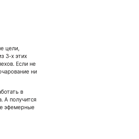
 цели, 
 3-х этих 
хов. Если не 
чарование ни 
ботать в 
. А получится 
ые эфемерные 