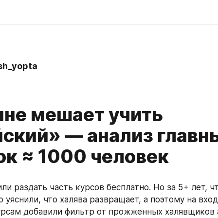
sh_yopta
мне мешает учить
йский» — анализ главн
ок ≈ 1000 человек
и раздать часть курсов бесплатно. Но за 5+ лет, чт
 уяснили, что халява развращает, а поэтому на входе
рсам добавили фильтр от прожженных халявщиков a