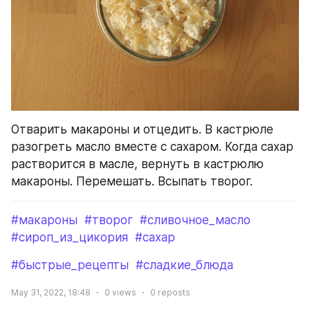
Отварить макароны и отцедить. В кастрюле 
разогреть масло вместе с сахаром. Когда сахар 
растворится в масле, вернуть в кастрюлю 
макароны. Перемешать. Всыпать творог.
#макароны
#творог
#сливочное_масло
#сироп_из_цикория
#сахар
#быстрые_рецепты
#сладкие_блюда
May 31, 2022, 18:48
0
views
0
reposts