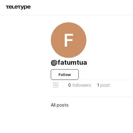
F
@fatumtua
Follow
0
followers
1
post
All posts