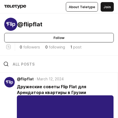
About Teletype
Join
@flipflat
Follow
0
followers
0
following
1
post
ALL POSTS
@flipflat
March 12, 2024
Дружеские советы Flip Flat для
Арендатора квартиры в Грузии