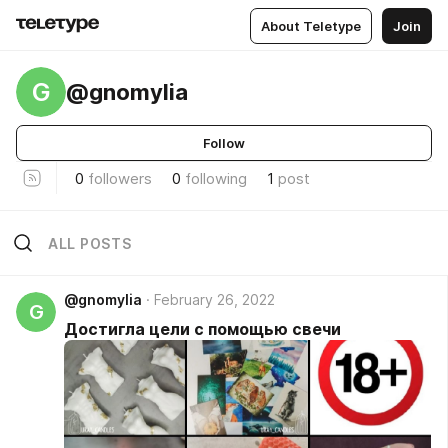
About Teletype
Join
G
@gnomylia
Follow
0
followers
0
following
1
post
ALL POSTS
@gnomylia
February 26, 2022
G
Достигла цели с помощью свечи