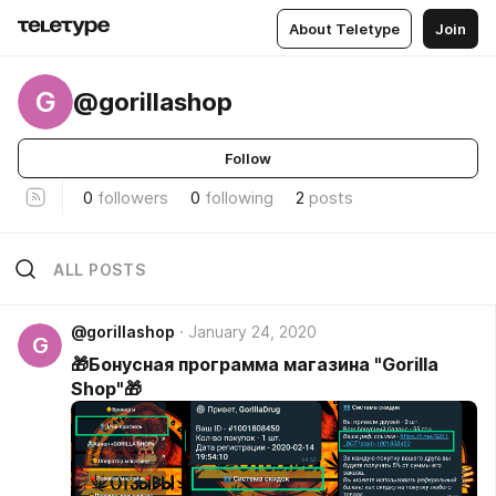
About Teletype
Join
G
@gorillashop
Follow
0
followers
0
following
2
posts
ALL POSTS
@gorillashop
January 24, 2020
G
🎁Бонусная программа магазина "Gorilla
Shop"🎁