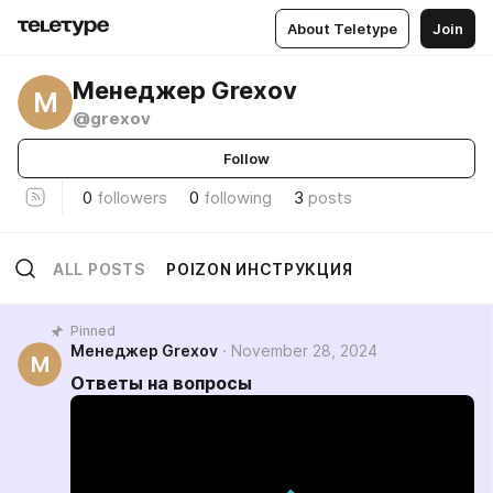
About Teletype
Join
Менеджер Grexov
М
@grexov
Follow
0
followers
0
following
3
posts
ALL POSTS
POIZON ИНСТРУКЦИЯ
Pinned
Менеджер Grexov
November 28, 2024
М
Ответы на вопросы