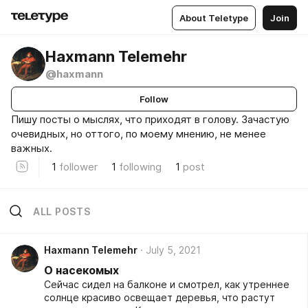
About Teletype
Join
Haxmann Telemehr
@haxmann
Follow
Пишу посты о мыслях, что приходят в голову. Зачастую
очевидных, но оттого, по моему мнению, не менее
важных.
1
follower
1
following
1
post
ALL POSTS
Haxmann Telemehr
July 5, 2021
О насекомых
Сейчас сидел на балконе и смотрел, как утреннее
солнце красиво освещает деревья, что растут