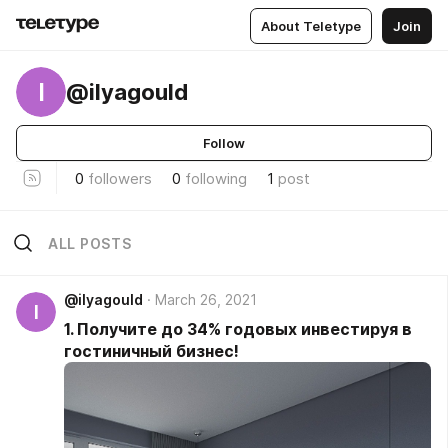
About Teletype
Join
I
@ilyagould
Follow
0
followers
0
following
1
post
ALL POSTS
@ilyagould
March 26, 2021
I
1. Получите до 34% годовых инвестируя в
гостиничный бизнес!