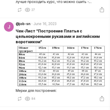
лучше проходить курс, что можно сшить -
Познакомить с автором курса - Цели на курс (что
27
будете шить ?) при выборе тарифа учесть нужно
чтобы хватило ОС - Видео снятия мерок для
пробного урока новый или склейка - Видео по
@job-sn
June 16, 2023
выбору и расчёту ткани новый или склейка) -
J
Рассказать какие инструменты нужны
Чек-Лист "Построение Платья с
цельнокроеными рукавами и английским
воротником"
Мерки для построения:
84