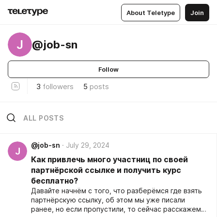
About Teletype
Join
J
@job-sn
Follow
3
followers
5
posts
ALL POSTS
@job-sn
July 29, 2024
J
Как привлечь много участниц по своей
партнёрской ссылке и получить курс
бесплатно?
Давайте начнём с того, что разберёмся где взять
партнёрскую ссылку, об этом мы уже писали
ранее, но если пропустили, то сейчас расскажем