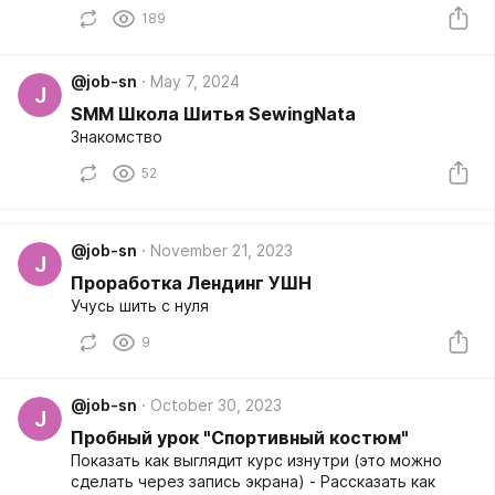
ещё раз.
189
@job-sn
May 7, 2024
J
SMM Школа Шитья SewingNata
Знакомство
52
@job-sn
November 21, 2023
J
Проработка Лендинг УШН
Учусь шить с нуля
9
@job-sn
October 30, 2023
J
Пробный урок "Спортивный костюм"
Показать как выглядит курс изнутри (это можно
сделать через запись экрана) - Рассказать как