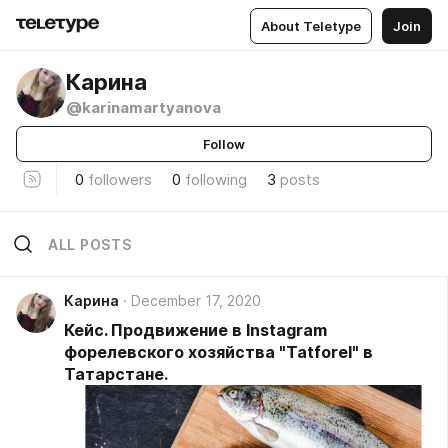
About Teletype
Join
Карина
@karinamartyanova
Follow
0
followers
0
following
3
posts
ALL POSTS
Карина
December 17, 2020
Кейс. Продвижение в Instagram
форелевского хозяйства "Tatforel" в
Татарстане.