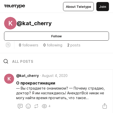
About Teletype
Join
K
@kat_cherry
Follow
0
followers
0
following
2
posts
ALL POSTS
@kat_cherry
August 4, 2020
K
О прокрастинации
— Вы страдаете онанизмом? — Почему страдаю,
доктор? Я им наслаждаюсь! АнекдотВсё никак не
могу найти время прочитать, что такое
“прокрастинация” Шутка
4