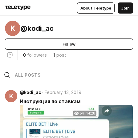
About Teletype
Join
K
@kodi_ac
Follow
0
followers
1
post
ALL POSTS
@kodi_ac
February 13, 2019
K
Инструкция по ставкам