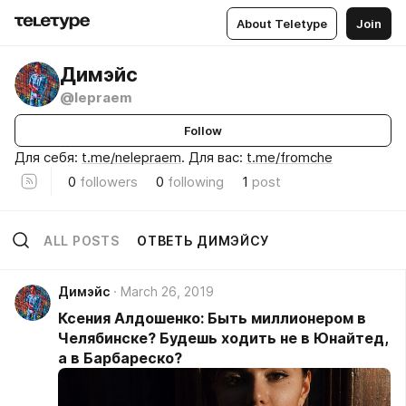
About Teletype
Join
Димэйс
@lepraem
Follow
Для себя:
t.me/nelepraem
. Для вас:
t.me/fromche
0
followers
0
following
1
post
ALL POSTS
ОТВЕТЬ ДИМЭЙСУ
Димэйс
March 26, 2019
Ксения Алдошенко: Быть миллионером в
Челябинске? Будешь ходить не в Юнайтед,
а в Барбареско?