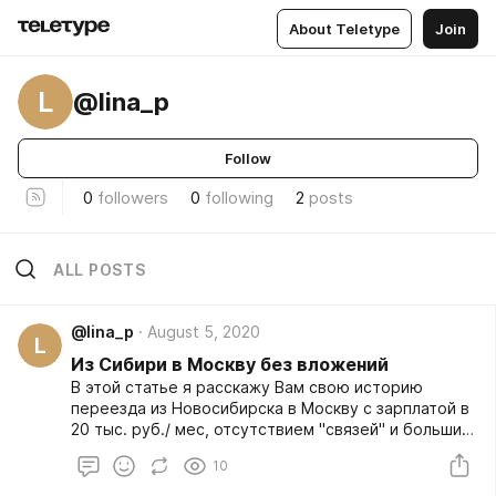
About Teletype
Join
L
@lina_p
Follow
0
followers
0
following
2
posts
ALL POSTS
@lina_p
August 5, 2020
L
Из Сибири в Москву без вложений
В этой статье я расскажу Вам свою историю
переезда из Новосибирска в Москву с зарплатой в
20 тыс. руб./ мес, отсутствием "связей" и большим
желанием изменить свою жизнь к лучшему. Еще в
10
классе 7 я стала мечтать о переезде в Москву.
Мой отец часто ездил туда в командировки, и